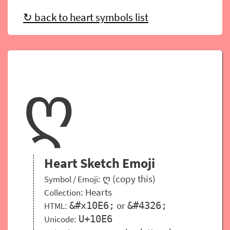
↻ back to heart symbols list
ღ
Heart Sketch Emoji
: ღ (copy this)
Symbol / Emoji
:
Hearts
Collection
:
or
&#x10E6;
&#4326;
HTML
:
U+10E6
Unicode